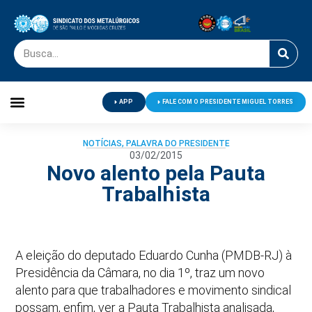
APP
FALE COM O PRESIDENTE MIGUEL TORRES
Palavra do Presidente
Jornal O Metalúrgico
Clube de Campo
Centro de Lazer
NOTÍCIAS
,
PALAVRA DO PRESIDENTE
03/02/2015
Novo alento pela Pauta
Trabalhista
A eleição do deputado Eduardo Cunha (PMDB-RJ) à
Presidência da Câmara, no dia 1º, traz um novo
alento para que trabalhadores e movimento sindical
possam, enfim, ver a Pauta Trabalhista analisada,