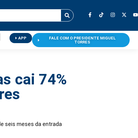
APP
FALE COM O PRESIDENTE MIGUEL
TORRES
as cai 74%
res
e seis meses da entrada