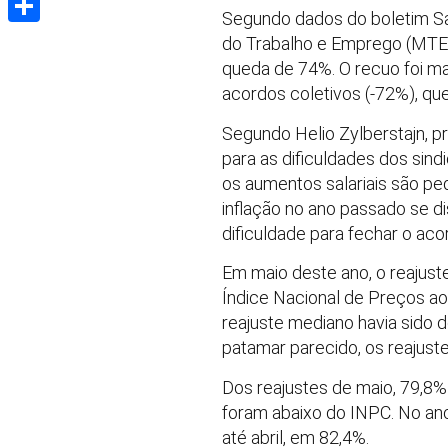
Segundo dados do boletim Sal
Share
do Trabalho e Emprego (MTE) 
queda de 74%. O recuo foi ma
acordos coletivos (-72%), q
Segundo Helio Zylberstajn, p
para as dificuldades dos sind
os aumentos salariais são p
inflação no ano passado se di
dificuldade para fechar o acor
Em maio deste ano, o reajust
Índice Nacional de Preços a
reajuste mediano havia sido 
patamar parecido, os reajust
Dos reajustes de maio, 79,8%
foram abaixo do INPC. No ano
até abril, em 82,4%.