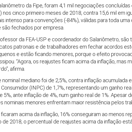
ariômetro da Fipe, foram 4,1 mil negociações concluídas 
nos cinco primeiro meses de 2018, contra 15,6 mil em ig
is intenso para convenções (-84%), válidas para toda uma 
ue são fechados por empresa.
rofessor da FEA-USP e coordenador do Salariômetro, são tr
icatos patronais e de trabalhadores em fechar acordos est
equenos e estão ficando menores, porque o efeito provoca
ssipou. “Agora, os reajustes ficam acima da inflação, mas m
do”, afirma.
e nominal mediano foi de 2,5%, contra inflação acumulad
o Consumidor (INPC) de 1,7%, representando um ganho real
de 5%, ante inflação de 4%, num ganho real de 1%. Apesar d
es nominais menores enfrentam maior resistência pelos tra
 ficaram acima da inflação, 16% conseguiram ao menos rep
 de 2018, o percentual de reajustes acima da inflação e