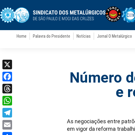
Home
Palavra do Presidente
Notícias
Jornal O Metalúrgico
Número de
X
Facebook
e 
Threads
WhatsApp
As negociações entre patr
Telegram
em vigor da reforma trabalhi
Email