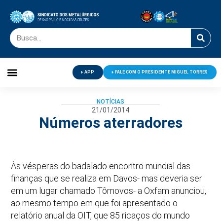
APP
FALE COM O PRESIDENTE MIGUEL TORRES
Palavra do Presidente
Jornal O Metalúrgico
Clube de Campo
Centro de Lazer
NOTÍCIAS
21/01/2014
Números aterradores
Às vésperas do badalado encontro mundial das
finanças que se realiza em Davos- mas deveria ser
em um lugar chamado Tômovos- a Oxfam anunciou,
ao mesmo tempo em que foi apresentado o
relatório anual da OIT, que 85 ricaços do mundo