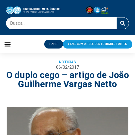
APP
FALE COM O PRESIDENTE MIGUEL TORRES
Palavra do Presidente
Jornal O Metalúrgico
Clube de Campo
Centro de Lazer
NOTÍCIAS
06/02/2017
O duplo cego – artigo de João
Guilherme Vargas Netto