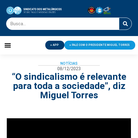
APP
FALE COM O PRESIDENTE MIGUEL TORRES
Palavra do Presidente
Jornal O Metalúrgico
Clube de Campo
Centro de Lazer
NOTÍCIAS
08/12/2023
“O sindicalismo é relevante
para toda a sociedade”, diz
Miguel Torres