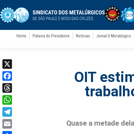
Home
Palavra do Presidente
Notícias
Jornal O Metalúrgico
OIT esti
X
Facebook
trabalh
Threads
WhatsApp
Telegram
Quase a metade dela
Email