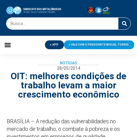
APP
FALE COM O PRESIDENTE MIGUEL TORRES
Palavra do Presidente
Jornal O Metalúrgico
Clube de Campo
Centro de Lazer
NOTÍCIAS
28/05/2014
OIT: melhores condições de
trabalho levam a maior
crescimento econômico
BRASÍLIA – A redução das vulnerabilidades no
mercado de trabalho, o combate à pobreza e os
investimentos em empregos de qualidade