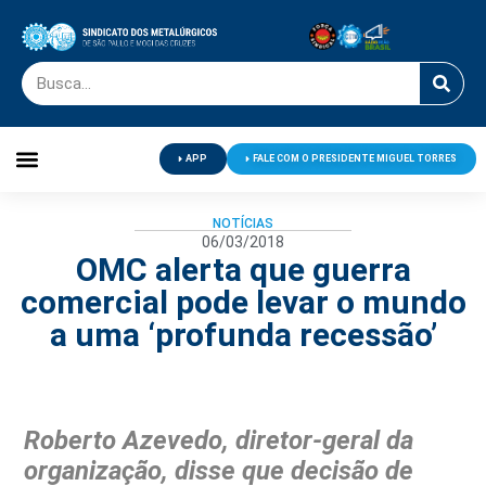
APP
FALE COM O PRESIDENTE MIGUEL TORRES
Palavra do Presidente
Jornal O Metalúrgico
Clube de Campo
Centro de Lazer
NOTÍCIAS
06/03/2018
OMC alerta que guerra
comercial pode levar o mundo
a uma ‘profunda recessão’
Roberto Azevedo, diretor-geral da
organização, disse que decisão de