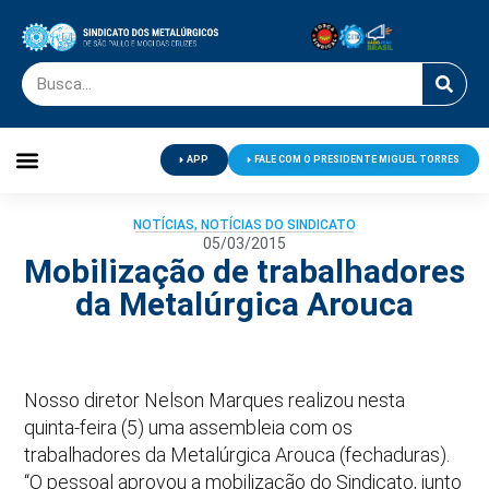
APP
FALE COM O PRESIDENTE MIGUEL TORRES
Palavra do Presidente
Jornal O Metalúrgico
Clube de Campo
Centro de Lazer
NOTÍCIAS
,
NOTÍCIAS DO SINDICATO
05/03/2015
Mobilização de trabalhadores
da Metalúrgica Arouca
Nosso diretor Nelson Marques realizou nesta
quinta-feira (5) uma assembleia com os
trabalhadores da Metalúrgica Arouca (fechaduras).
“O pessoal aprovou a mobilização do Sindicato, junto