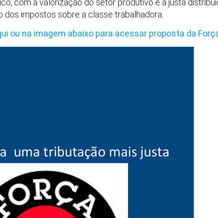
, com a valorização do setor produtivo e a justa distribui
so dos impostos sobre a classe trabalhadora.
qui ou na imagem abaixo para acessar proposta da Força