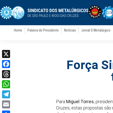
Home
Palavra do Presidente
Notícias
Jornal O Metalúrgico
Força Si
X
Facebook
Threads
WhatsApp
Para
Miguel Torres
, preside
Telegram
Cruzes, estas propostas são m
Email