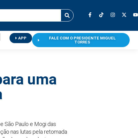
APP
FALE COM O PRESIDENTE MIGUEL
TORRES
 para uma
a
de São Paulo e Mogi das
tação nas lutas pela retomada