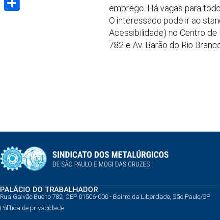
emprego. Há vagas para todos 
Share
O interessado pode ir ao stan
Acessibilidade) no Centro de
782 e Av. Barão do Rio Branco
PALÁCIO DO TRABALHADOR
Rua Galvão Bueno 782, CEP 01506-000 - Bairro da Liberdade, São Paulo/SP
Política de privacidade