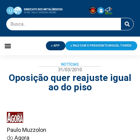
APP
FALE COM O PRESIDENTE MIGUEL TORRES
Palavra do Presidente
Jornal O Metalúrgico
Clube de Campo
Centro de Lazer
NOTÍCIAS
31/03/2010
Oposição quer reajuste igual
ao do piso
Paulo Muzzolon
do
Agora