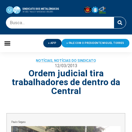
APP
FALE COM O PRESIDENTE MIGUEL TORRES
Palavra do Presidente
Jornal O Metalúrgico
Clube de Campo
Centro de Lazer
NOTÍCIAS
,
NOTÍCIAS DO SINDICATO
12/03/2013
Ordem judicial tira
trabalhadores de dentro da
Central
Paulo Segura