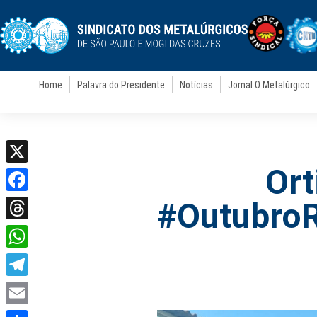
Home
Palavra do Presidente
Notícias
Jornal O Metalúrgico
Ort
X
Facebook
#OutubroR
Threads
WhatsApp
Telegram
Email