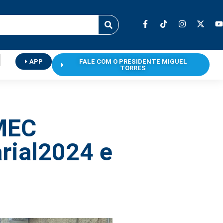
APP
FALE COM O PRESIDENTE MIGUEL
TORRES
IMEC
rial2024 e