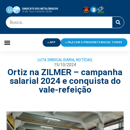
APP
FALE COM O PRESIDENTE MIGUEL TORRES
Palavra do Presidente
Jornal O Metalúrgico
Clube de Campo
Centro de Lazer
LUTA SINDICAL DIÁRIA
,
NOTÍCIAS
15/10/2024
Ortiz na ZILMER – campanha
salarial 2024 e conquista do
vale-refeição