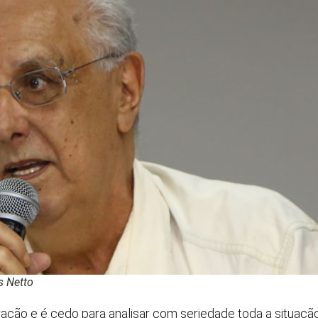
s Netto
racão e é cedo para analisar com seriedade toda a situação