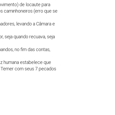
ovimento) de locaute para
os caminhoneiros (erro que se
nadores, levando a Câmara e
r, seja quando recuava, seja
andos, no fim das contas,
dez humana estabelece que
nte Temer com seus 7 pecados