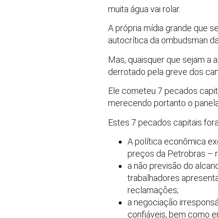
muita água vai rolar.
A própria mídia grande que s
autocrítica da ombudsman da 
Mas, quaisquer que sejam a a
derrotado pela greve dos cam
Ele cometeu 7 pecados capit
merecendo portanto o panelaç
Estes 7 pecados capitais for
A política econômica exe
preços da Petrobras – re
a não previsão do alcan
trabalhadores apresent
reclamações;
a negociação irrespons
confiáveis, bem como e