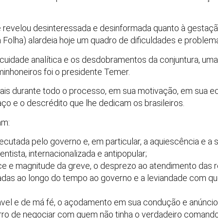
e revelou desinteressada e desinformada quanto à gestação
Folha) alardeia hoje um quadro de dificuldades e problema
cuidade analítica e os desdobramentos da conjuntura, uma 
inhoneiros foi o presidente Temer.
ais durante todo o processo, em sua motivação, em sua e
o e o descrédito que lhe dedicam os brasileiros.
am:
cutada pelo governo e, em particular, a aquiescência e a s
ntista, internacionalizada e antipopular;
ce e magnitude da greve, o desprezo ao atendimento das r
adas ao longo do tempo ao governo e a leviandade com qu
ável e de má fé, o açodamento em sua condução e anúncio
rro de negociar com quem não tinha o verdadeiro comand