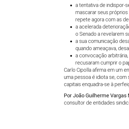
a tentativa de indispor
mascarar seus próprios 
repete agora com as denún
a acelerada deterioraç
o Senado a revelarem su
a sua comunicação desas
quando ameaçava, desag
a convocação arbitrária
recusaram cumprir o pap
Carlo Cipolla afirma em um 
uma pessoa é idiota se, com 
capitais enquadra-se à perfei
Por João Guilherme Vargas 
consultor de entidades sindic