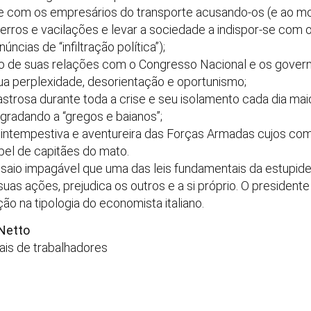
-se com os empresários do transporte acusando-os (e ao m
erros e vacilações e levar a sociedade a indispor-se com 
cias de “infiltração política”);
ão de suas relações com o Congresso Nacional e os gover
a perplexidade, desorientação e oportunismo;
trosa durante toda a crise e seu isolamento cada dia maio
radando a “gregos e baianos”;
, intempestiva e aventureira das Forças Armadas cujos com
el de capitães do mato.
ensaio impagável que uma das leis fundamentais da estupi
suas ações, prejudica os outros e a si próprio. O preside
ção na tipologia do economista italiano.
Netto
ais de trabalhadores