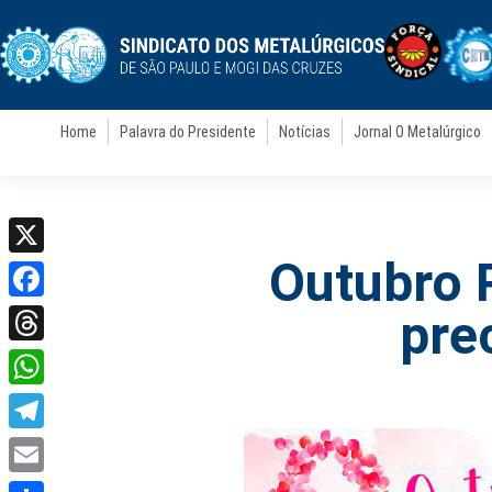
Home
Palavra do Presidente
Notícias
Jornal O Metalúrgico
Outubro R
X
Facebook
pre
Threads
WhatsApp
Telegram
Email