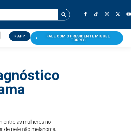
APP
FALE COM O PRESIDENTE MIGUEL
TORRES
iagnóstico
mama
 entre as mulheres no
er de pele não melanoma,