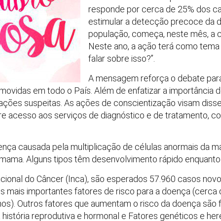
responde por cerca de 25% dos ca
estimular a detecção precoce da d
população, começa, neste mês, a 
Neste ano, a ação terá como tem
falar sobre isso?”.
A mensagem reforça o debate para
omovidas em todo o País. Além de enfatizar a importância 
rações suspeitas. As ações de conscientização visam diss
e acesso aos serviços de diagnóstico e de tratamento, co
ça causada pela multiplicação de células anormais da 
 mama. Alguns tipos têm desenvolvimento rápido enquanto 
acional do Câncer (Inca), são esperados 57.960 casos no
dos mais importantes fatores de risco para a doença (cerca
os). Outros fatores que aumentam o risco da doença são f
istória reprodutiva e hormonal e Fatores genéticos e here