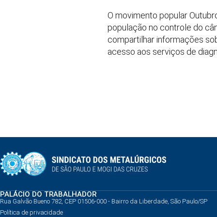
O movimento popular Outubro 
população no controle do cân
compartilhar informações so
acesso aos serviços de diagn
PALÁCIO DO TRABALHADOR
Rua Galvão Bueno 782, CEP 01506-000 - Bairro da Liberdade, São Paulo/SP
Política de privacidade