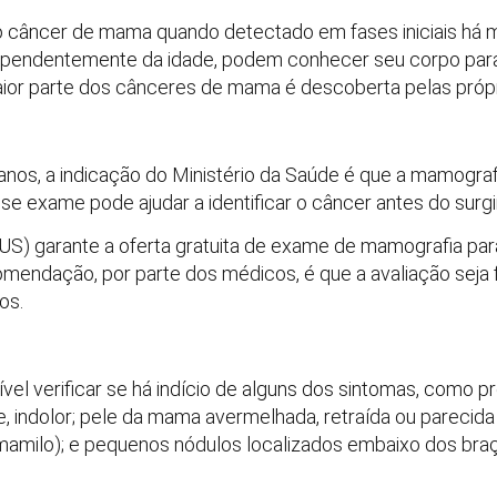
o câncer de mama quando detectado em fases iniciais há 
dependentemente da idade, podem conhecer seu corpo para
or parte dos cânceres de mama é descoberta pelas própr
anos, a indicação do Ministério da Saúde é que a mamograf
sse exame pode ajudar a identificar o câncer antes do sur
S) garante a oferta gratuita de exame de mamografia para
comendação, por parte dos médicos, é que a avaliação seja 
os.
vel verificar se há indício de alguns dos sintomas, como 
e, indolor; pele da mama avermelhada, retraída ou parecida
(mamilo); e pequenos nódulos localizados embaixo dos braç