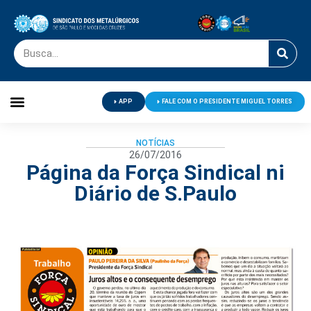
APP
FALE COM O PRESIDENTE MIGUEL TORRES
Palavra do Presidente
Jornal O Metalúrgico
Clube de Campo
Centro de Lazer
NOTÍCIAS
26/07/2016
Página da Força Sindical ni
Diário de S.Paulo