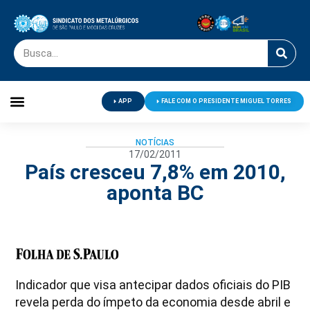
APP
FALE COM O PRESIDENTE MIGUEL TORRES
Palavra do Presidente
Jornal O Metalúrgico
Clube de Campo
Centro de Lazer
NOTÍCIAS
17/02/2011
País cresceu 7,8% em 2010,
aponta BC
Indicador que visa antecipar dados oficiais do PIB
revela perda do ímpeto da economia desde abril e