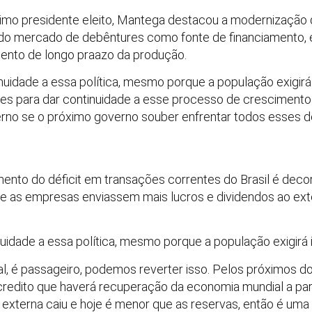
ximo presidente eleito, Mantega destacou a modernização d
 do mercado de debêntures como fonte de financiamento, e
mento de longo praazo da produção.
uidade a essa política, mesmo porque a população exigirá is
ões para dar continuidade a esse processo de cresciment
rno se o próximo governo souber enfrentar todos esses de
ento do déficit em transações correntes do Brasil é decor
 as empresas enviassem mais lucros e dividendos ao exte
uidade a essa política, mesmo porque a população exigirá 
l, é passageiro, podemos reverter isso. Pelos próximos doi
redito que haverá recuperação da economia mundial a part
 externa caiu e hoje é menor que as reservas, então é uma 