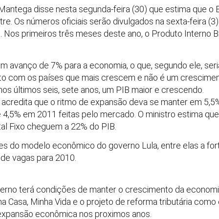
Mantega disse nesta segunda-feira (30) que estima que o B
e. Os números oficiais serão divulgados na sexta-feira (3) p
). Nos primeiros três meses deste ano, o Produto Interno 
m avanço de 7% para a economia, o que, segundo ele, seri
unto com os países que mais crescem e não é um crescimen
os últimos seis, sete anos, um PIB maior e crescendo.
acredita que o ritmo de expansão deva se manter em 5,5%
e 4,5% em 2011 feitas pelo mercado. O ministro estima qu
tal Fixo cheguem a 22% do PIB.
des do modelo econômico do governo Lula, entre elas a fo
s de vagas para 2010.
erno terá condições de manter o crescimento da economia.
ha Casa, Minha Vida e o projeto de reforma tributária co
e expansão econômica nos proximos anos.