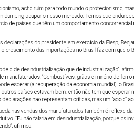
cionismo, acho ruim para todo mundo o protecionismo, ma
cam dumping ocupar o nosso mercado. Temos que endurecer
ércio de países que têm um comportamento concorrencial 
s declarações do presidente em exercício da Fiesp, Benja
o crescimento das importações no Brasil faz com que o Br
elo de desindustrialização que de industrialização”, afir
 de manufaturados. “Combustíveis, grãos e minério de ferr
 pode esperar (a recuperação da economia mundial), o Bras
outros países estavam bem, então não tem que esperar na
is declarações nao representam criticas, mas um “apoio” a
eda nas vendas dos manufaturados também é reflexo da c
utivo. “Eu não falaria em desindustrialização, porque os 
ndo”, afirmou.