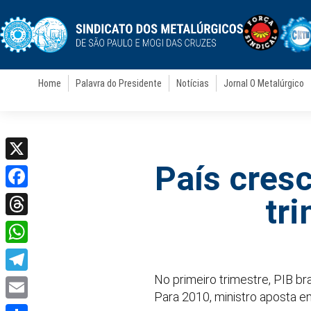
Home
Palavra do Presidente
Notícias
Jornal O Metalúrgico
País cres
X
Facebook
tr
Threads
WhatsApp
No primeiro trimestre, PIB br
Telegram
Para 2010, ministro aposta 
Email