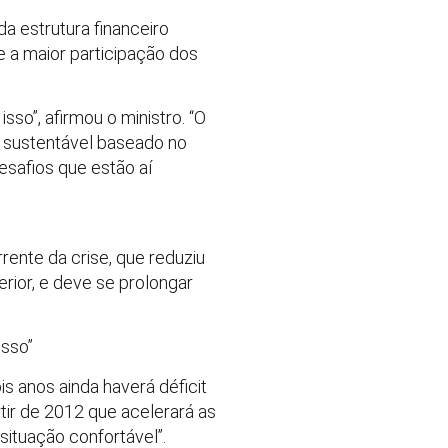
a estrutura financeiro
 a maior participação dos
so”, afirmou o ministro. “O
o sustentável baseado no
safios que estão aí
rente da crise, que reduziu
rior, e deve se prolongar
isso”
s anos ainda haverá déficit
ir de 2012 que acelerará as
situação confortável”.