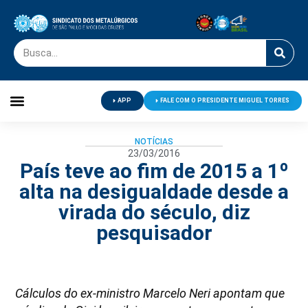
APP
FALE COM O PRESIDENTE MIGUEL TORRES
Palavra do Presidente
Jornal O Metalúrgico
Clube de Campo
Centro de Lazer
NOTÍCIAS
23/03/2016
País teve ao fim de 2015 a 1º
alta na desigualdade desde a
virada do século, diz
pesquisador
Cálculos do ex-ministro Marcelo Neri apontam que