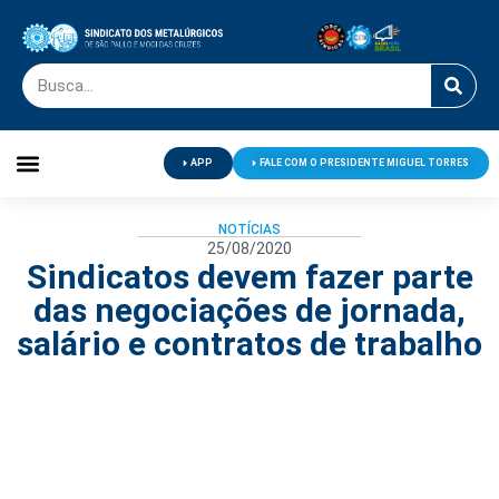
APP
FALE COM O PRESIDENTE MIGUEL TORRES
Palavra do Presidente
Jornal O Metalúrgico
Clube de Campo
Centro de Lazer
NOTÍCIAS
25/08/2020
Sindicatos devem fazer parte
das negociações de jornada,
salário e contratos de trabalho