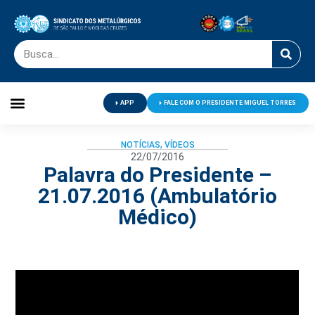
APP
FALE COM O PRESIDENTE MIGUEL TORRES
Palavra do Presidente
Jornal O Metalúrgico
Clube de Campo
Centro de Lazer
NOTÍCIAS
,
VÍDEOS
22/07/2016
Palavra do Presidente –
21.07.2016 (Ambulatório
Médico)