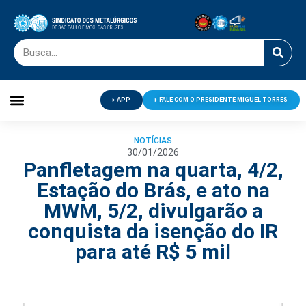
APP
FALE COM O PRESIDENTE MIGUEL TORRES
Palavra do Presidente
Jornal O Metalúrgico
Clube de Campo
Centro de Lazer
NOTÍCIAS
30/01/2026
Panfletagem na quarta, 4/2,
Estação do Brás, e ato na
MWM, 5/2, divulgarão a
conquista da isenção do IR
para até R$ 5 mil