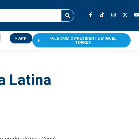
APP
FALE COM O PRESIDENTE MIGUEL
TORRES
 Latina
a, produzido pela Cepal –