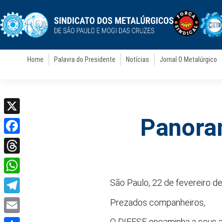
Home
Palavra do Presidente
Notícias
Jornal O Metalúrgico
Panora
X
Facebook
Threads
WhatsApp
São Paulo, 22 de fevereiro d
Telegram
Prezados companheiros,
Email
O DIEESE encaminha a seus as