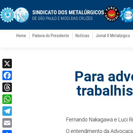
Home
Palavra do Presidente
Notícias
Jornal O Metalúrgico
Para advo
X
Facebook
trabalhi
Threads
WhatsApp
Fernando Nakagawa e Luci Ri
Telegram
O entendimento da Advocacia-
Email