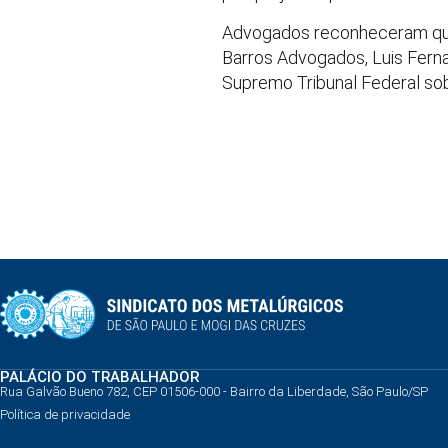
Advogados reconheceram que a 
Barros Advogados, Luis Ferna
Supremo Tribunal Federal sob
PALÁCIO DO TRABALHADOR
Rua Galvão Bueno 782, CEP 01506-000 - Bairro da Liberdade, São Paulo/SP
Política de privacidade