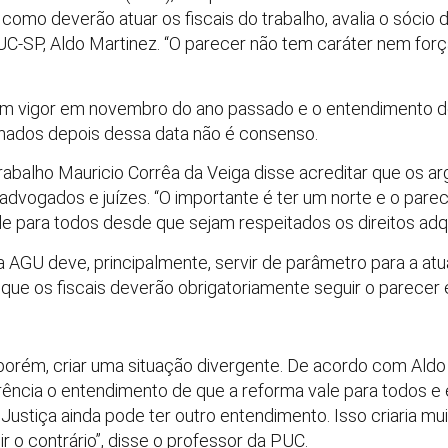
 como deverão atuar os fiscais do trabalho, avalia o sócio 
-SP, Aldo Martinez. “O parecer não tem caráter nem força
u em vigor em novembro do ano passado e o entendimento d
inados depois dessa data não é consenso.
 trabalho Mauricio Corrêa da Veiga disse acreditar que os
dvogados e juízes. “O importante é ter um norte e o pare
le para todos desde que sejam respeitados os direitos adqu
a AGU deve, principalmente, servir de parâmetro para a atu
 que os fiscais deverão obrigatoriamente seguir o parecer
porém, criar uma situação divergente. De acordo com Aldo M
erência o entendimento de que a reforma vale para todos 
 Justiça ainda pode ter outro entendimento. Isso criaria mui
r o contrário”, disse o professor da PUC.