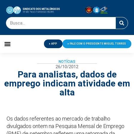
APP
FALE COM O PRESIDENTE MIGUEL TORRES
Palavra do Presidente
Jornal O Metalúrgico
Clube de Campo
Centro de Lazer
NOTÍCIAS
26/10/2012
Para analistas, dados de
emprego indicam atividade em
alta
Os dados referentes ao mercado de trabalho
divulgados ontem na Pesquisa Mensal de Emprego
(PME) de setembro refletem uma retomada da