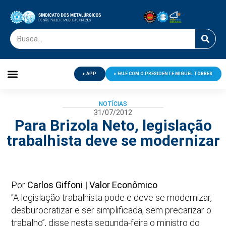
APP
FALE COM O PRESIDENTE MIGUEL TORRES
Palavra do Presidente
Jornal O Metalúrgico
Clube de Campo
Centro de Lazer
NOTÍCIAS
31/07/2012
Para Brizola Neto, legislação
trabalhista deve se modernizar
Por
Carlos Giffoni | Valor Econômico
“A legislação trabalhista pode e deve se modernizar,
desburocratizar e ser simplificada, sem precarizar o
trabalho”, disse nesta segunda-feira o ministro do