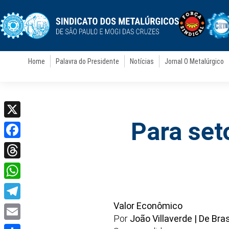
Home
Palavra do Presidente
Notícias
Jornal O Metalúrgico
Para set
X
Facebook
Threads
WhatsApp
Valor Econômico
Telegram
Por
João Villaverde | De Bras
Email