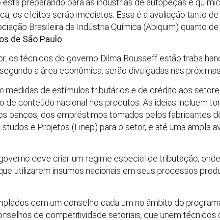
está preparando para as indústrias de autopeças e químic
a, os efeitos serão imediatos. Essa é a avaliação tanto de
ciação Brasileira da Indústria Química (Abiquim) quanto d
cos de São Paulo
.
r, os técnicos do governo Dilma Rousseff estão trabalha
 segundo a área econômica, serão divulgadas nas próxima
m medidas de estímulos tributários e de crédito aos setor
ão de conteúdo nacional nos produtos. As ideias incluem t
 aos bancos, dos empréstimos tomados pelos fabricantes de
studos e Projetos (Finep) para o setor, e até uma ampla av
o governo deve criar um regime especial de tributação, on
ue utilizarem insumos nacionais em seus processos produ
mplados com um conselho cada um no âmbito do programa B
nselhos de competitividade setoriais, que unem técnicos