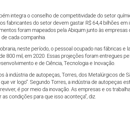
ém integra o conselho de competitividade do setor quími
 os fabricantes do setor devem gastar R$ 64,4 bilhões em
timentos foram mapeados pela Abiquim junto às empresas 
 de cada companhia.
braria, neste período, o pessoal ocupado nas fábricas e l
 de 800 mil, em 2020. Essas projeções foram entregues pe
esenvolvimento e de Ciência, Tecnologia e Inovação.
 à indústria de autopeças, Torres, dos Metalúrgicos de São
ue vir logo”. Segundo Torres, a indústria de autopeças está 
eviver, é por meio da inovação. As empresas e os trabalh
r as condições para que isso aconteça”, diz.