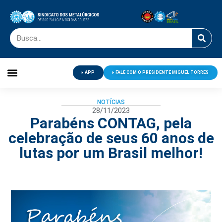
APP
FALE COM O PRESIDENTE MIGUEL TORRES
Palavra do Presidente
Jornal O Metalúrgico
Clube de Campo
Centro de Lazer
NOTÍCIAS
28/11/2023
Parabéns CONTAG, pela
celebração de seus 60 anos de
lutas por um Brasil melhor!