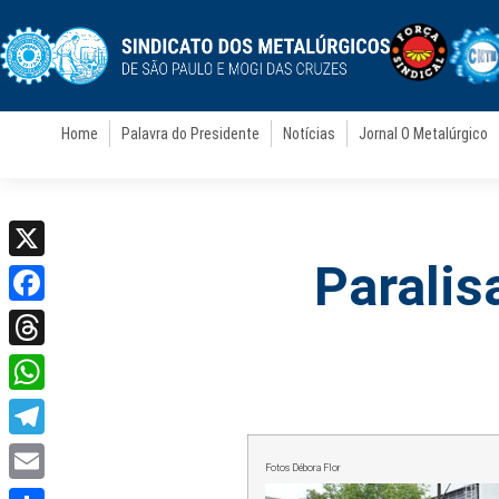
Home
Palavra do Presidente
Notícias
Jornal O Metalúrgico
Paralis
X
Facebook
Threads
WhatsApp
Telegram
Fotos Débora Flor
Email