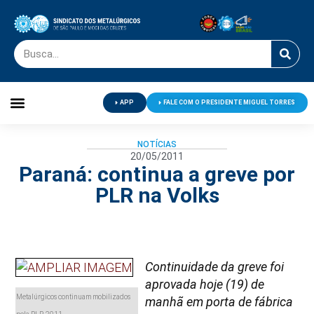
APP
FALE COM O PRESIDENTE MIGUEL TORRES
Palavra do Presidente
Jornal O Metalúrgico
Clube de Campo
Centro de Lazer
NOTÍCIAS
20/05/2011
Paraná: continua a greve por
PLR na Volks
Continuidade da greve foi
aprovada hoje (19) de
Metalúrgicos continuam mobilizados
manhã em porta de fábrica