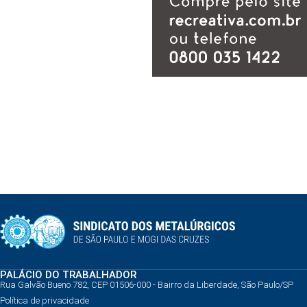
PALÁCIO DO TRABALHADOR
Rua Galvão Bueno 782, CEP 01506-000 - Bairro da Liberdade, São Paulo/SP
Política de privacidade