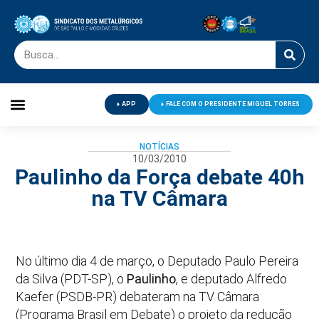
APP
FALE COM O PRESIDENTE MIGUEL TORRES
Palavra do Presidente
Jornal O Metalúrgico
Clube de Campo
Centro de Lazer
NOTÍCIAS
10/03/2010
Paulinho da Força debate 40h
na TV Câmara
No último dia 4 de março, o Deputado Paulo Pereira
da Silva (PDT-SP), o
Paulinho
, e deputado Alfredo
Kaefer (PSDB-PR) debateram na TV Câmara
(Programa Brasil em Debate) o projeto da redução