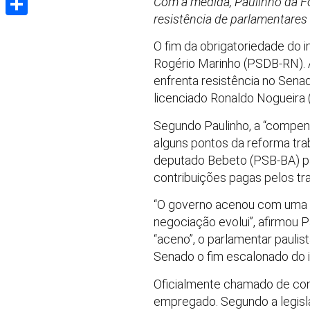
Com a medida, Paulinho da Fo
resistência de parlamentares 
Share
O fim da obrigatoriedade do i
Rogério Marinho (PSDB-RN). A
enfrenta resistência no Senad
licenciado Ronaldo Nogueira (
Segundo Paulinho, a “compen
alguns pontos da reforma tra
deputado Bebeto (PSB-BA) pa
contribuições pagas pelos tr
“O governo acenou com uma 
negociação evolui”, afirmou 
“aceno”, o parlamentar paulist
Senado o fim escalonado do i
Oficialmente chamado de contr
empregado. Segundo a legisla