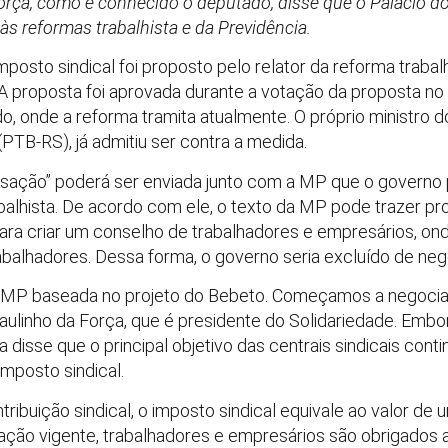
rça, como é conhecido o deputado, disse que o Palácio do 
às reformas trabalhista e da Previdência.
mposto sindical foi proposto pelo relator da reforma traba
 proposta foi aprovada durante a votação da proposta no 
o, onde a reforma tramita atualmente. O próprio ministro 
PTB-RS), já admitiu ser contra a medida.
sação” poderá ser enviada junto com a MP que o governo p
balhista. De acordo com ele, o texto da MP pode trazer p
ra criar um conselho de trabalhadores e empresários, on
abalhadores. Dessa forma, o governo seria excluído de neg
MP baseada no projeto do Bebeto. Começamos a negociar
Paulinho da Força, que é presidente do Solidariedade. Embo
a disse que o principal objetivo das centrais sindicais cont
mposto sindical.
ibuição sindical, o imposto sindical equivale ao valor de 
ção vigente, trabalhadores e empresários são obrigados a