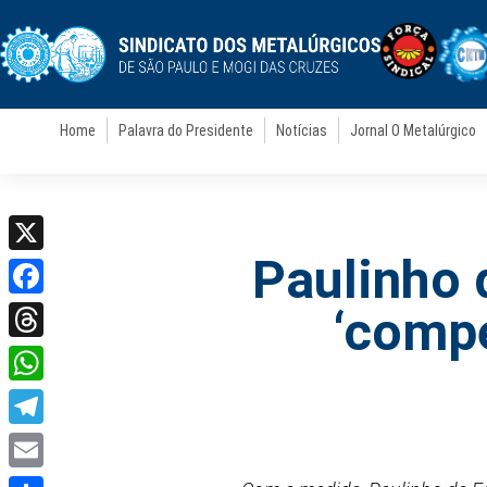
Home
Palavra do Presidente
Notícias
Jornal O Metalúrgico
Paulinho 
X
Facebook
‘compe
Threads
WhatsApp
Telegram
Email