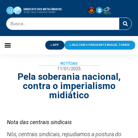
APP
FALE COM O PRESIDENTE MIGUEL TORRES
Palavra do Presidente
Jornal O Metalúrgico
Clube de Campo
Centro de Lazer
NOTÍCIAS
11/01/2025
Pela soberania nacional,
contra o imperialismo
midiático
Nota das centrais sindicais
Nós, centrais sindicais, repudiamos a postura do