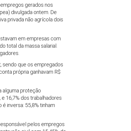
 empregos gerados nos
Ipea) divulgada ontem. De
va privada não agrícola dois
s estavam em empresas com
o total da massa salarial.
egadores.
2, sendo que os empregados
 conta própria ganhavam R$
ha alguma proteção
, e 16,7% dos trabalhadores
 é inversa: 55,8% tinham
l responsável pelos empregos