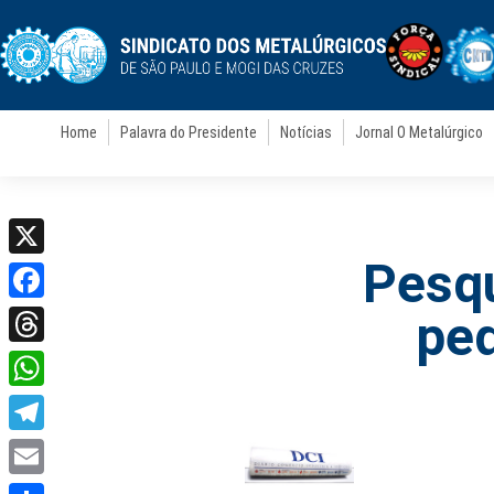
Home
Palavra do Presidente
Notícias
Jornal O Metalúrgico
Pesqu
X
Facebook
pe
Threads
WhatsApp
Telegram
Email