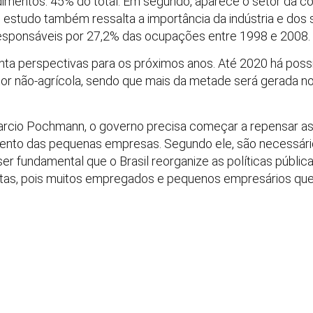
mentos: 45% do total. Em segundo, aparece o setor da co
 O estudo também ressalta a importância da indústria e dos
esponsáveis por 27,2% das ocupações entre 1998 e 2008.
a perspectivas para os próximos anos. Até 2020 há possi
or não-agrícola, sendo que mais da metade será gerada 
arcio Pochmann, o governo precisa começar a repensar as 
mento das pequenas empresas. Segundo ele, são necessário
ser fundamental que o Brasil reorganize as políticas pública
istas, pois muitos empregados e pequenos empresários que