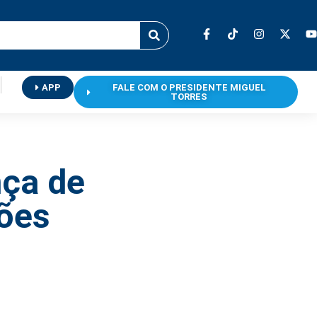
APP
FALE COM O PRESIDENTE MIGUEL
TORRES
nça de
ões