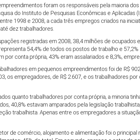
preendimentos foram os responsáveis pela maioria dos
quisa do Instituto de Pesquisas Econômicas e Aplicadas (
ntre 1998 e 2008, a cada três empregos criados na iniciati
té dez trabalhadores.
cupações registradas em 2008, 38,4 milhões de ocupado
representa 54,4% de todos os postos de trabalho e 57,2% d
am por conta própria, 43% eram assalariados e 8,3%, empr
rabalhadores em pequenos empreendimentos foi de R$ 90
03, os empregadores, de R$ 2.607, e os trabalhadores por
dos quanto trabalhadores por conta própria, a minoria tin
ados, 40,8% estavam amparados pela legislação trabalhista
teção trabalhista. Apenas entre os empregadores a situação
tor de comércio, alojamento e alimentação foi o principa