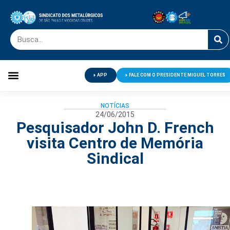
APP
FALE COM O PRESIDENTE MIGUEL TORRES
Palavra do Presidente
Jornal O Metalúrgico
Clube de Campo
Centro de Lazer
NOTÍCIAS
24/06/2015
Pesquisador John D. French
visita Centro de Memória
Sindical