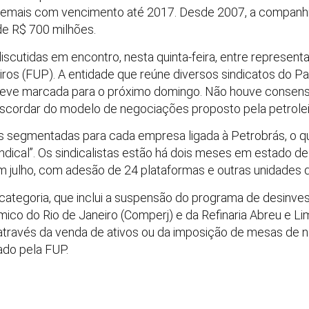
demais com vencimento até 2017. Desde 2007, a companhi
e R$ 700 milhões.
cutidas em encontro, nesta quinta-feira, entre representa
ros (FUP). A entidade que reúne diversos sindicatos do P
reve marcada para o próximo domingo. Não houve consenso
scordar do modelo de negociações proposto pela petrolei
s segmentadas para cada empresa ligada à Petrobrás, o 
ndical”. Os sindicalistas estão há dois meses em estado d
m julho, com adesão de 24 plataformas e outras unidades 
 categoria, que inclui a suspensão do programa de desinve
co do Rio de Janeiro (Comperj) e da Refinaria Abreu e Lima
através da venda de ativos ou da imposição de mesas de 
ado pela FUP.