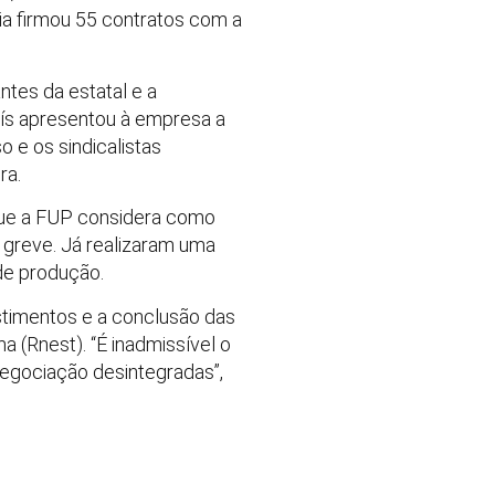
a firmou 55 contratos com a
ntes da estatal e a
aís apresentou à empresa a
 e os sindicalistas
ra.
que a FUP considera como
e greve. Já realizaram uma
de produção.
stimentos e a conclusão das
 (Rnest). “É inadmissível o
negociação desintegradas”,