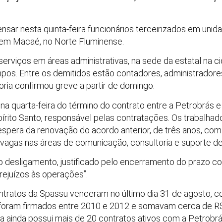
sar nesta quinta-feira funcionários terceirizados em unid
s em Macaé, no Norte Fluminense.
erviços em áreas administrativas, na sede da estatal na 
os. Entre os demitidos estão contadores, administradore
goria confirmou greve a partir de domingo.
na quarta-feira do término do contrato entre a Petrobrás
pírito Santo, responsável pelas contratações. Os trabalh
espera da renovação do acordo anterior, de três anos, com 
vagas nas áreas de comunicação, consultoria e suporte de
 o desligamento, justificado pelo encerramento do prazo c
ejuízos às operações”.
ntratos da Spassu venceram no último dia 31 de agosto, 
os foram firmados entre 2010 e 2012 e somavam cerca de
da ainda possui mais de 20 contratos ativos com a Petrobr