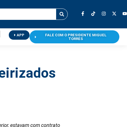
APP
FALE COM O PRESIDENTE MIGUEL
TORRES
eirizados
erior, estavam com contrato