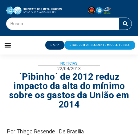
APP
FALE COM O PRESIDENTE MIGUEL TORRES
Palavra do Presidente
Jornal O Metalúrgico
Clube de Campo
Centro de Lazer
NOTÍCIAS
22/04/2013
´Pibinho´ de 2012 reduz
impacto da alta do mínimo
sobre os gastos da União em
2014
Por Thiago Resende | De Brasília