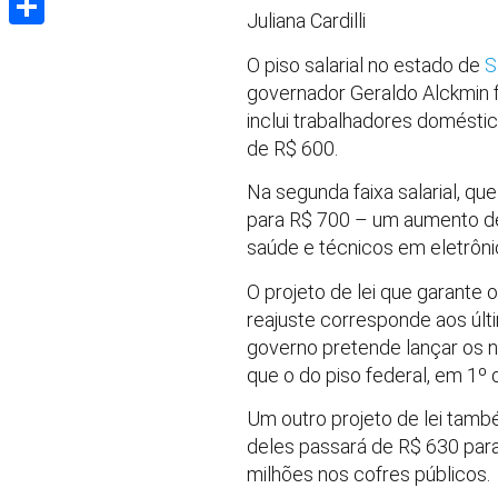
Juliana Cardilli
Share
O piso salarial no estado de
S
governador Geraldo Alckmin fei
inclui trabalhadores domésti
de R$ 600.
Na segunda faixa salarial, qu
para R$ 700 – um aumento de 
saúde e técnicos em eletrôni
O projeto de lei que garante
reajuste corresponde aos últ
governo pretende lançar os n
que o do piso federal, em 1º d
Um outro projeto de lei tamb
deles passará de R$ 630 par
milhões nos cofres públicos.