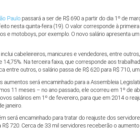
ão Paulo
passará a ser de R$ 690 a partir do dia 1º de ma
to nesta quinta-feira (19). O valor corresponde à primeira 
cos e motoboys, por exemplo. O novo salário apresenta um
e inclui cabeleireiros, manicures e vendedores, entre outros
14,75%. Na terceira faixa, que corresponde aos trabalhad
ca entre outros, o salário passa de R$ 620 para R$ 710, um
 os aumentos será encaminhado para a Assembleia Legislat
imos 11 meses – no ano passado, ele ocorreu em 1º de abr
ovos salários em 1º de fevereiro, para que em 2014 o rea
e janeiro.
ém será encaminhado para tratar do reajuste dos servidore
a R$ 720. Cerca de 33 mil servidores receberão o aument