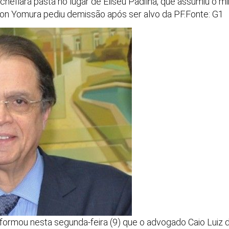
fiará pasta no lugar de Eliseu Padilha, que assumiu o mini
elton Yomura pediu demissão após ser alvo da PF.Fonte: G1
nformou nesta segunda-feira (9) que o advogado Caio Luiz 