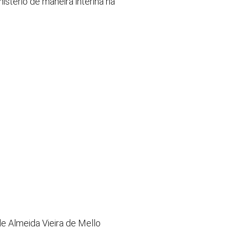
stério de maneira interina na
de Almeida Vieira de Mello