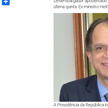
Desembargador aposentado che
última quinta. Ex-ministro H
Share
A Presidência da República i