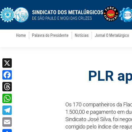
Home
Palavra do Presidente
Notícias
Jornal O Metalúrgico
PLR ap
X
Facebook
Threads
Os 170 companheiros da Flac
WhatsApp
1.500,00 e pagamento em duas
Sindicato José Silva, foi n
Telegram
corrigido pelo índice de reaju
Email