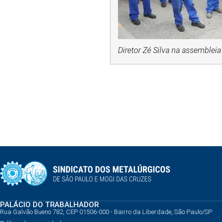
Diretor Zé Silva na assemblei
PALÁCIO DO TRABALHADOR
Rua Galvão Bueno 782, CEP 01506-000 - Bairro da Liberdade, São Paulo/SP