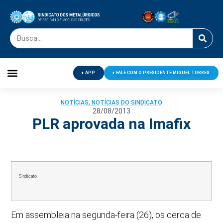
APP
FALE COM O PRESIDENTE MIGUEL TORRES
Palavra do Presidente
Jornal O Metalúrgico
Clube de Campo
Centro de Lazer
NOTÍCIAS
,
NOTÍCIAS DO SINDICATO
28/08/2013
PLR aprovada na Imafix
Sindicato
Em assembleia na segunda-feira (26), os cerca de