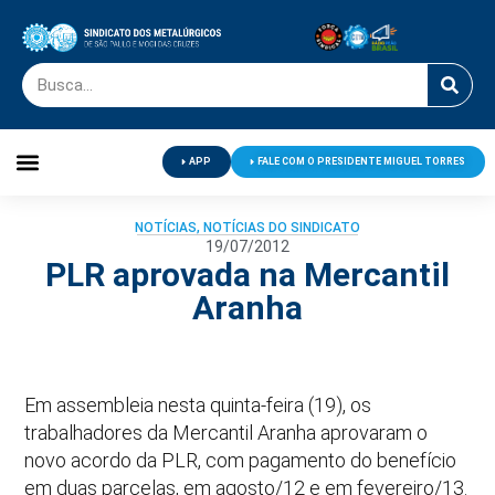
APP
FALE COM O PRESIDENTE MIGUEL TORRES
Palavra do Presidente
Jornal O Metalúrgico
Clube de Campo
Centro de Lazer
NOTÍCIAS
,
NOTÍCIAS DO SINDICATO
19/07/2012
PLR aprovada na Mercantil
Aranha
Em assembleia nesta quinta-feira (19), os
trabalhadores da Mercantil Aranha aprovaram o
novo acordo da PLR, com pagamento do benefício
em duas parcelas, em agosto/12 e em fevereiro/13.