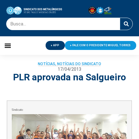
APP
FALE COM O PRESIDENTE MIGUEL TORRES
Palavra do Presidente
Jornal O Metalúrgico
Clube de Campo
Centro de Lazer
NOTÍCIAS
,
NOTÍCIAS DO SINDICATO
17/04/2013
PLR aprovada na Salgueiro
Sindicato