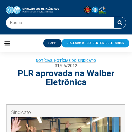
APP
FALE COM O PRESIDENTE MIGUEL TORRES
Palavra do Presidente
Jornal O Metalúrgico
Clube de Campo
Centro de Lazer
NOTÍCIAS
,
NOTÍCIAS DO SINDICATO
31/05/2012
PLR aprovada na Walber
Eletrônica
Sindicato