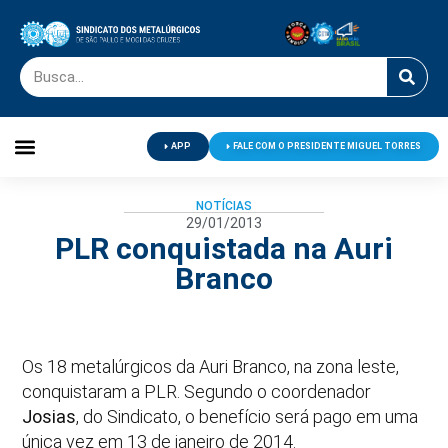
APP
FALE COM O PRESIDENTE MIGUEL TORRES
Palavra do Presidente
Jornal O Metalúrgico
Clube de Campo
Centro de Lazer
NOTÍCIAS
29/01/2013
PLR conquistada na Auri
Branco
Os 18 metalúrgicos da Auri Branco, na zona leste,
conquistaram a PLR. Segundo o coordenador
Josias
, do Sindicato, o benefício será pago em uma
única vez em 13 de janeiro de 2014.