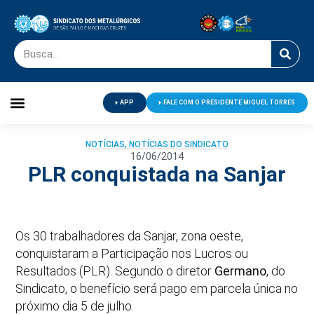
APP
FALE COM O PRESIDENTE MIGUEL TORRES
Palavra do Presidente
Jornal O Metalúrgico
Clube de Campo
Centro de Lazer
NOTÍCIAS
,
NOTÍCIAS DO SINDICATO
16/06/2014
PLR conquistada na Sanjar
Os 30 trabalhadores da Sanjar, zona oeste,
conquistaram a Participação nos Lucros ou
Resultados (PLR). Segundo o diretor
Germano
, do
Sindicato, o benefício será pago em parcela única no
próximo dia 5 de julho.