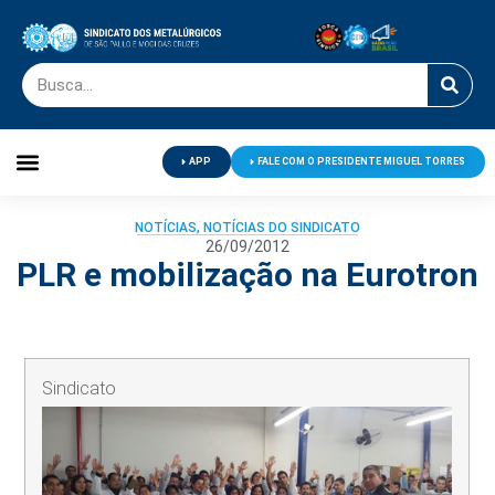
APP
FALE COM O PRESIDENTE MIGUEL TORRES
Palavra do Presidente
Jornal O Metalúrgico
Clube de Campo
Centro de Lazer
NOTÍCIAS
,
NOTÍCIAS DO SINDICATO
26/09/2012
PLR e mobilização na Eurotron
Sindicato